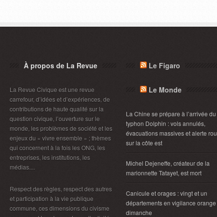
À propos de La Revue
Le Figaro
Le Monde
La Revue Civique est une revue
carrefour, d’idées et d’expériences, de
contributions de haute qualité sur la
La Chine se prépare à l’arrivée du
question civique, l’ouverture sur le
typhon Dolphin : vols annulés,
monde, les problèmes de société et les
évacuations massives et alerte ro
enjeux du « vivre ensemble » ; thèmes
sur la côte est
qui concernent à la fois les ONG, les
entreprises, les institutions, les
Michel Dejeneffe, créateur de la
médias....
marionnette Tatayet, est mort
Respect des règles, respect des autres
Canicule et orages : vingt et un
et participation à la vie publique
départements en vigilance orange
commune, ces dimensions du civisme
dimanche