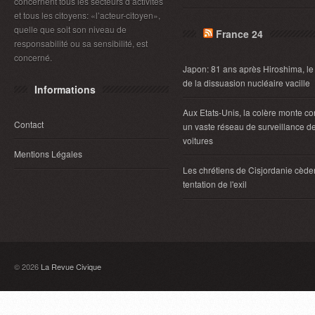
concernent tous les secteurs d’activités
et tous les citoyens: «l’acteur-citoyen»,
quelle que soit son niveau de
France 24
responsabilité ou sa sensibilité, est
concerné.
Japon: 81 ans après Hiroshima, le
de la dissuasion nucléaire vacille
Informations
Aux Etats-Unis, la colère monte co
Contact
un vaste réseau de surveillance d
voitures
Mentions Légales
Les chrétiens de Cisjordanie cèden
tentation de l'exil
© 2026
La Revue Civique