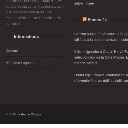
concernent tous les secteurs d’activités
selon l’Insee
et tous les citoyens: «l’acteur-citoyen»,
quelle que soit son niveau de
responsabilité ou sa sensibilité, est
France 24
concerné.
Le "zoo humain" d'Anvers : la Belg
Informations
fait face à la déshumanisation col
Contact
Crise migratoire à Ceuta, Hervé R
sélectionneur de la Côte d'Ivoire, E
Mentions Légales
l'hebdo Afrique
Grand âge : l'hôpital contraint de s
réinventer face au défi du vieillis
© 2026
La Revue Civique