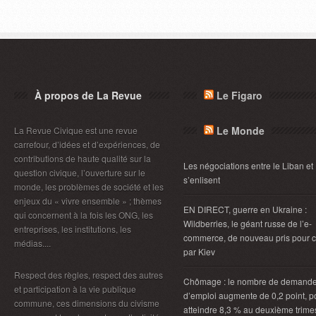
À propos de La Revue
Le Figaro
Le Monde
La Revue Civique est une revue
carrefour, d’idées et d’expériences, de
contributions de haute qualité sur la
Les négociations entre le Liban et 
question civique, l’ouverture sur le
s’enlisent
monde, les problèmes de société et les
enjeux du « vivre ensemble » ; thèmes
EN DIRECT, guerre en Ukraine :
qui concernent à la fois les ONG, les
Wildberries, le géant russe de l’e-
entreprises, les institutions, les
commerce, de nouveau pris pour c
médias....
par Kiev
Respect des règles, respect des autres
Chômage : le nombre de demand
et participation à la vie publique
d’emploi augmente de 0,2 point, p
commune, ces dimensions du civisme
atteindre 8,3 % au deuxième trimes