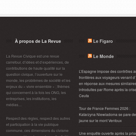
À propos de La Revue
Le Figaro
Le Monde
La Revue Civique est une revue
carrefour, d’idées et d’expériences, de
contributions de haute qualité sur la
L’Espagne impose des contrôles a
question civique, l’ouverture sur le
frontières aux voyageurs venant d’I
monde, les problèmes de société et les
en réponse aux mesures similaire
enjeux du « vivre ensemble » ; thèmes
introduites par Rome après la cris
qui concernent à la fois les ONG, les
Ceuta
entreprises, les institutions, les
médias....
Tour de France Femmes 2026 :
Katarzyna Niewiadoma se pare de
Respect des règles, respect des autres
jaune sur le mont Ventoux
et participation à la vie publique
commune, ces dimensions du civisme
Une enquête ouverte après la pris