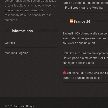
concernent tous les secteurs d’activités
partie du fondateur du média identi
et tous les citoyens: «l’acteur-citoyen»,
« Frontières » dans le Morbihan
quelle que soit son niveau de
responsabilité ou sa sensibilité, est
concerné.
France 24
Informations
Exclusif : l'ONU renouvelle son con
avec Palantir malgré des craintes
Contact
soulevées dans un audit
Mentions Légales
Pollution aux Pfas : la métropole d
Rouen porte plainte contre BASF 
ses rejets dans la Seine
Var : le feu du Gros Bessillon fi
après 18 jours de mobilisation
© 2026
La Revue Civique