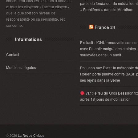
concernent tous les secteurs d’activités
partie du fondateur du média identi
et tous les citoyens: «l’acteur-citoyen»,
« Frontières » dans le Morbihan
quelle que soit son niveau de
responsabilité ou sa sensibilité, est
concerné.
France 24
Informations
Exclusif : l'ONU renouvelle son con
avec Palantir malgré des craintes
Contact
soulevées dans un audit
Mentions Légales
Pollution aux Pfas : la métropole d
Rouen porte plainte contre BASF 
ses rejets dans la Seine
Var : le feu du Gros Bessillon fi
après 18 jours de mobilisation
© 2026
La Revue Civique