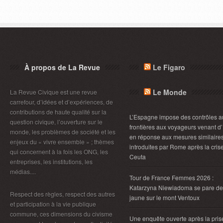
À propos de La Revue
Le Figaro
Le Monde
La Revue Civique est une revue
carrefour, d’idées et d’expériences, de
contributions de haute qualité sur la
L’Espagne impose des contrôles a
question civique, l’ouverture sur le
frontières aux voyageurs venant d’I
monde, les problèmes de société et les
en réponse aux mesures similaire
enjeux du « vivre ensemble » ; thèmes
introduites par Rome après la cris
qui concernent à la fois les ONG, les
Ceuta
entreprises, les institutions, les
médias....
Tour de France Femmes 2026 :
Katarzyna Niewiadoma se pare de
Respect des règles, respect des autres
jaune sur le mont Ventoux
et participation à la vie publique
commune, ces dimensions du civisme
Une enquête ouverte après la pris