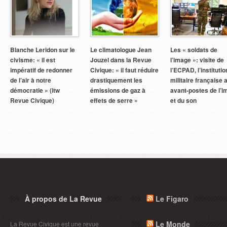
Blanche Leridon sur le
Le climatologue Jean
Les « soldats de
civisme: « il est
Jouzel dans la Revue
l’image »: visite de
impératif de redonner
Civique: « il faut réduire
l’ECPAD, l’institutio
de l’air à notre
drastiquement les
militaire française 
démocratie » (itw
émissions de gaz à
avant-postes de l’
Revue Civique)
effets de serre »
et du son
À propos de La Revue
Le Figaro
Le Monde
La Revue Civique est une revue