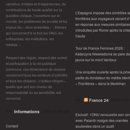
carrefour, d’idées et d’expériences, de
contributions de haute qualité sur la
L’Espagne impose des contrôles a
question civique, l’ouverture sur le
frontières aux voyageurs venant d’I
monde, les problèmes de société et les
en réponse aux mesures similaire
enjeux du « vivre ensemble » ; thèmes
introduites par Rome après la cris
qui concernent à la fois les ONG, les
Ceuta
entreprises, les institutions, les
médias....
Tour de France Femmes 2026 :
Katarzyna Niewiadoma se pare de
Respect des règles, respect des autres
jaune sur le mont Ventoux
et participation à la vie publique
commune, ces dimensions du civisme
Une enquête ouverte après la pris
concernent tous les secteurs d’activités
partie du fondateur du média identi
et tous les citoyens: «l’acteur-citoyen»,
« Frontières » dans le Morbihan
quelle que soit son niveau de
responsabilité ou sa sensibilité, est
concerné.
France 24
Informations
Exclusif : l'ONU renouvelle son con
avec Palantir malgré des craintes
Contact
soulevées dans un audit