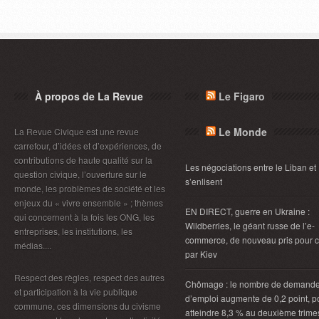
À propos de La Revue
Le Figaro
Le Monde
La Revue Civique est une revue
carrefour, d’idées et d’expériences, de
contributions de haute qualité sur la
Les négociations entre le Liban et 
question civique, l’ouverture sur le
s’enlisent
monde, les problèmes de société et les
enjeux du « vivre ensemble » ; thèmes
EN DIRECT, guerre en Ukraine :
qui concernent à la fois les ONG, les
Wildberries, le géant russe de l’e-
entreprises, les institutions, les
commerce, de nouveau pris pour c
médias....
par Kiev
Respect des règles, respect des autres
Chômage : le nombre de demand
et participation à la vie publique
d’emploi augmente de 0,2 point, p
commune, ces dimensions du civisme
atteindre 8,3 % au deuxième trimes