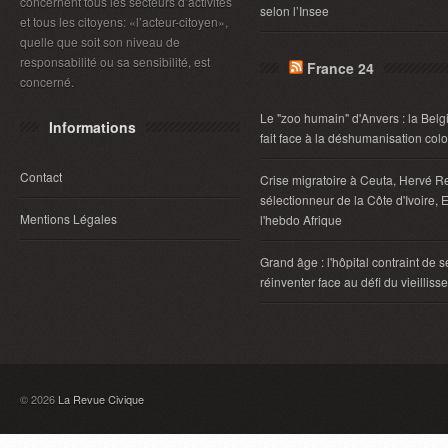
concernent tous les secteurs d’activités
selon l’Insee
et tous les citoyens: «l’acteur-citoyen»,
quelle que soit son niveau de
responsabilité ou sa sensibilité, est
France 24
concerné.
Le "zoo humain" d'Anvers : la Belg
Informations
fait face à la déshumanisation col
Contact
Crise migratoire à Ceuta, Hervé R
sélectionneur de la Côte d'Ivoire, E
Mentions Légales
l'hebdo Afrique
Grand âge : l'hôpital contraint de s
réinventer face au défi du vieillis
© 2026
La Revue Civique