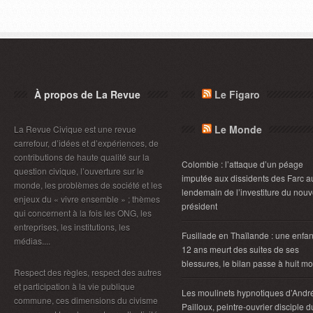
À propos de La Revue
Le Figaro
Le Monde
La Revue Civique est une revue
carrefour, d’idées et d’expériences, de
contributions de haute qualité sur la
Colombie : l’attaque d’un péage
question civique, l’ouverture sur le
imputée aux dissidents des Farc a
monde, les problèmes de société et les
lendemain de l’investiture du nou
enjeux du « vivre ensemble » ; thèmes
président
qui concernent à la fois les ONG, les
entreprises, les institutions, les
Fusillade en Thaïlande : une enfan
médias....
12 ans meurt des suites de ses
blessures, le bilan passe à huit mo
Respect des règles, respect des autres
et participation à la vie publique
Les moulinets hypnotiques d’Andr
commune, ces dimensions du civisme
Pailloux, peintre-ouvrier disciple d