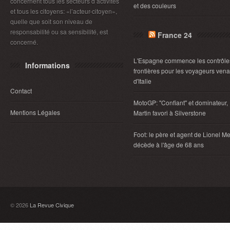
concernent tous les secteurs d’activités
et des couleurs
et tous les citoyens: «l’acteur-citoyen»,
quelle que soit son niveau de
responsabilité ou sa sensibilité, est
France 24
concerné.
L'Espagne commence les contrôle
Informations
frontières pour les voyageurs vena
d'Italie
Contact
MotoGP: "Confiant" et dominateur,
Mentions Légales
Martin favori à Silverstone
Foot: le père et agent de Lionel Me
décède à l'âge de 68 ans
© 2026
La Revue Civique