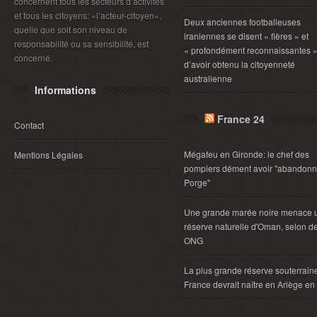
concernent tous les secteurs d’activités
et tous les citoyens: «l’acteur-citoyen»,
Deux anciennes footballeuses
quelle que soit son niveau de
iraniennes se disent « fières » et
responsabilité ou sa sensibilité, est
« profondément reconnaissantes 
concerné.
d’avoir obtenu la citoyenneté
australienne
Informations
France 24
Contact
Mégafeu en Gironde: le chef des
Mentions Légales
pompiers dément avoir "abandonn
Porge"
Une grande marée noire menace 
réserve naturelle d'Oman, selon d
ONG
La plus grande réserve souterrain
France devrait naître en Ariège e