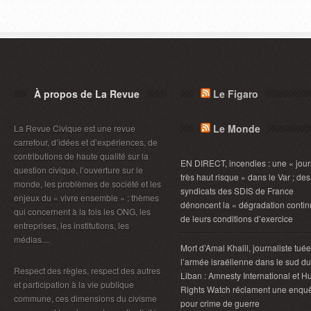
À propos de La Revue
Le Figaro
Le Monde
La Revue Civique est une revue
carrefour, d’idées et d’expériences, de
contributions de haute qualité sur la
EN DIRECT, incendies : une « jou
question civique, l’ouverture sur le
très haut risque » dans le Var ; des
monde, les problèmes de société et les
syndicats des SDIS de France
enjeux du « vivre ensemble » ; thèmes
dénoncent la « dégradation contin
qui concernent à la fois les ONG, les
de leurs conditions d’exercice
entreprises, les institutions, les
médias....
Mort d’Amal Khalil, journaliste tué
l’armée israélienne dans le sud du
Respect des règles, respect des autres
Liban : Amnesty International et 
et participation à la vie publique
Rights Watch réclament une enqu
commune, ces dimensions du civisme
pour crime de guerre