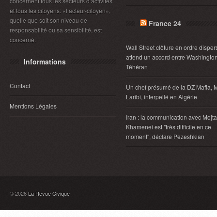
concernent tous les secteurs d’activités
et tous les citoyens: «l’acteur-citoyen»,
quelle que soit son niveau de
France 24
responsabilité ou sa sensibilité, est
concerné.
Wall Street clôture en ordre disper
attend un accord entre Washington
Informations
Téhéran
Contact
Un chef présumé de la DZ Mafia, 
Laribi, interpellé en Algérie
Mentions Légales
Iran : la communication avec Mojt
Khamenei est "très difficile en ce
moment", déclare Pezeshkian
© 2026
La Revue Civique