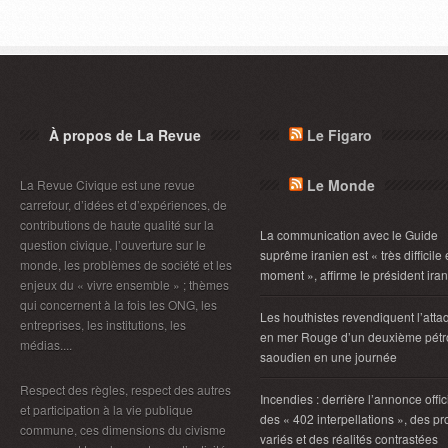
À propos de La Revue
Le Figaro
Le Monde
La Revue Civique est une revue
carrefour, d’idées et d’expériences, de
contributions de haute qualité sur la
La communication avec le Guide
question civique, l’ouverture sur le
suprême iranien est « très difficile
monde, les problèmes de société et les
moment », affirme le président ira
enjeux du « vivre ensemble » ; thèmes
qui concernent à la fois les ONG, les
Les houthistes revendiquent l’atta
entreprises, les institutions, les
en mer Rouge d’un deuxième pétro
médias....
saoudien en une journée
Respect des règles, respect des autres
Incendies : derrière l’annonce offic
et participation à la vie publique
des « 402 interpellations », des pro
commune, ces dimensions du civisme
variés et des réalités contrastées