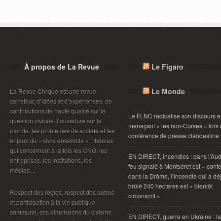
À propos de La Revue
Le Figaro
Le Monde
La Revue Civique est une revue
carrefour, d’idées et d’expériences, de
contributions de haute qualité sur la
Le FLNC radicalise son discours 
question civique, l’ouverture sur le
menaçant « les non-Corses » lors
monde, les problèmes de société et les
conférence de presse clandestine
enjeux du « vivre ensemble » ; thèmes
qui concernent à la fois les ONG, les
EN DIRECT, incendies : dans l’Aud
entreprises, les institutions, les
feu signalé à Montséret est « conte
médias....
dans la Drôme, l’incendie qui a dé
brûlé 240 hectares est « bientôt
Respect des règles, respect des autres
circonscrit »
et participation à la vie publique
commune, ces dimensions du civisme
EN DIRECT, guerre en Ukraine : la