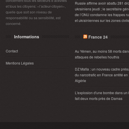
concernent tous les secteurs d’activités
Russie affirme avoir abattu 281 dr
et tous les citoyens: «l’acteur-citoyen»,
ukrainiens jeudi ; le secrétaire gén
quelle que soit son niveau de
de l’ONU condamne les frappes r
responsabilité ou sa sensibilité, est
et ukrainiennes sur les zones civil
concerné.
Informations
France 24
Contact
Au Yémen, au moins 58 morts dan
attaques de rebelles houthis
Mentions Légales
DZ Mafia : un nouveau cadre pré
du narcotrafic en France arrêté en
Algérie
L'explosion d'une bombe dans un
fait deux morts près de Damas