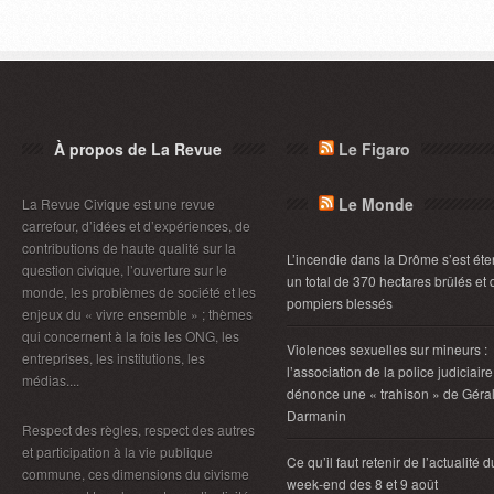
À propos de La Revue
Le Figaro
Le Monde
La Revue Civique est une revue
carrefour, d’idées et d’expériences, de
contributions de haute qualité sur la
L’incendie dans la Drôme s’est éte
question civique, l’ouverture sur le
un total de 370 hectares brûlés et 
monde, les problèmes de société et les
pompiers blessés
enjeux du « vivre ensemble » ; thèmes
qui concernent à la fois les ONG, les
Violences sexuelles sur mineurs :
entreprises, les institutions, les
l’association de la police judiciaire
médias....
dénonce une « trahison » de Géra
Darmanin
Respect des règles, respect des autres
et participation à la vie publique
Ce qu’il faut retenir de l’actualité d
commune, ces dimensions du civisme
week-end des 8 et 9 août