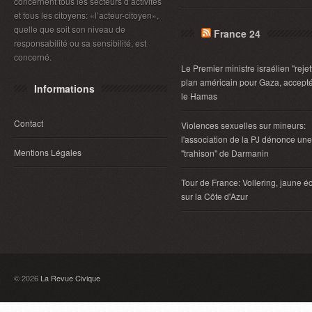
concernent tous les secteurs d’activités
et tous les citoyens: «l’acteur-citoyen»,
quelle que soit son niveau de
France 24
responsabilité ou sa sensibilité, est
concerné.
Le Premier ministre israélien "rejet
plan américain pour Gaza, accept
Informations
le Hamas
Contact
Violences sexuelles sur mineurs:
l'association de la PJ dénonce une
Mentions Légales
"trahison" de Darmanin
Tour de France: Vollering, jaune éc
sur la Côte d'Azur
© 2026
La Revue Civique