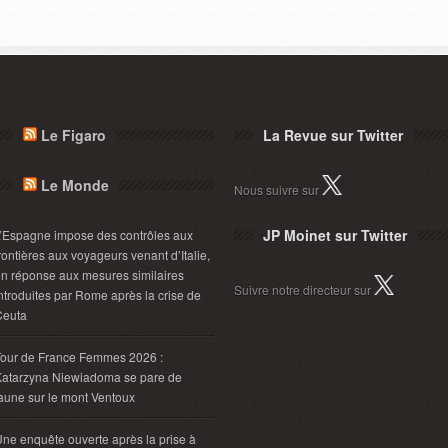
Le Figaro
La Revue sur Twitter
Le Monde
Nous suivre sur
JP Moinet sur Twitter
’Espagne impose des contrôles aux
rontières aux voyageurs venant d’Italie,
n réponse aux mesures similaires
Suivre notre directeur sur
ntroduites par Rome après la crise de
Ceuta
Tour de France Femmes 2026 :
Katarzyna Niewiadoma se pare de
aune sur le mont Ventoux
ne enquête ouverte après la prise à