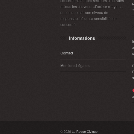
concernent tous les secteurs d’activités
p
et tous les citoyens: «l’acteur-citoyen»,
«
quelle que soit son niveau de
responsabilité ou sa sensibilité, est
concerné.
Informations
E
a
Contact
s
Mentions Légales
P
R
s
a
© 2026
La Revue Civique