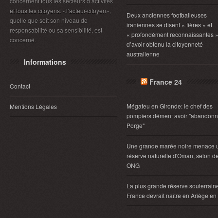
concernent tous les secteurs d’activités
et tous les citoyens: «l’acteur-citoyen»,
Deux anciennes footballeuses
quelle que soit son niveau de
iraniennes se disent « fières » et
responsabilité ou sa sensibilité, est
« profondément reconnaissantes 
concerné.
d’avoir obtenu la citoyenneté
australienne
Informations
France 24
Contact
Mégafeu en Gironde: le chef des
Mentions Légales
pompiers dément avoir "abandonn
Porge"
Une grande marée noire menace 
réserve naturelle d'Oman, selon d
ONG
La plus grande réserve souterrain
France devrait naître en Ariège e