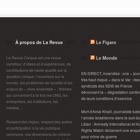
À propos de La Revue
Le Figaro
Le Monde
La Revue Civique est une revue
carrefour, d’idées et d’expériences, de
contributions de haute qualité sur la
EN DIRECT, incendies : une « jou
question civique, l’ouverture sur le
très haut risque » dans le Var ; des
monde, les problèmes de société et les
syndicats des SDIS de France
enjeux du « vivre ensemble » ; thèmes
dénoncent la « dégradation contin
qui concernent à la fois les ONG, les
de leurs conditions d’exercice
entreprises, les institutions, les
médias....
Mort d’Amal Khalil, journaliste tué
l’armée israélienne dans le sud du
Respect des règles, respect des autres
Liban : Amnesty International et 
et participation à la vie publique
Rights Watch réclament une enqu
commune, ces dimensions du civisme
pour crime de guerre