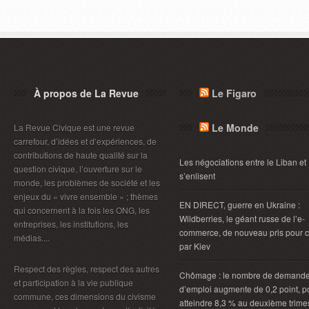
À propos de La Revue
Le Figaro
Le Monde
La Revue Civique est une revue
carrefour, d’idées et d’expériences, de
contributions de haute qualité sur la
Les négociations entre le Liban et 
question civique, l’ouverture sur le
s’enlisent
monde, les problèmes de société et les
enjeux du « vivre ensemble » ; thèmes
EN DIRECT, guerre en Ukraine :
qui concernent à la fois les ONG, les
Wildberries, le géant russe de l’e-
entreprises, les institutions, les
commerce, de nouveau pris pour c
médias....
par Kiev
Respect des règles, respect des autres
Chômage : le nombre de demand
et participation à la vie publique
d’emploi augmente de 0,2 point, p
commune, ces dimensions du civisme
atteindre 8,3 % au deuxième trimes