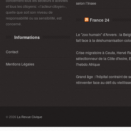
concernent tous les secteurs d’activités
selon l’Insee
et tous les citoyens: «l’acteur-citoyen»,
quelle que soit son niveau de
responsabilité ou sa sensibilité, est
France 24
concerné.
Le "zoo humain" d'Anvers : la Belg
Informations
fait face à la déshumanisation col
Contact
Crise migratoire à Ceuta, Hervé R
sélectionneur de la Côte d'Ivoire, E
Mentions Légales
l'hebdo Afrique
Grand âge : l'hôpital contraint de s
réinventer face au défi du vieillis
© 2026
La Revue Civique