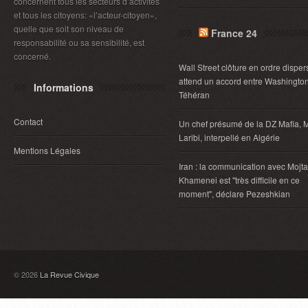
concernent tous les secteurs d’activités
et tous les citoyens: «l’acteur-citoyen»,
quelle que soit son niveau de
France 24
responsabilité ou sa sensibilité, est
concerné.
Wall Street clôture en ordre disper
attend un accord entre Washington
Informations
Téhéran
Contact
Un chef présumé de la DZ Mafia, 
Laribi, interpellé en Algérie
Mentions Légales
Iran : la communication avec Mojt
Khamenei est "très difficile en ce
moment", déclare Pezeshkian
© 2026
La Revue Civique