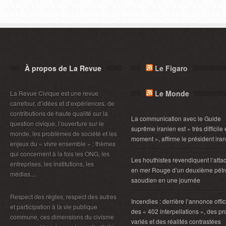
À propos de La Revue
Le Figaro
Le Monde
La Revue Civique est une revue
carrefour, d’idées et d’expériences, de
contributions de haute qualité sur la
La communication avec le Guide
question civique, l’ouverture sur le
suprême iranien est « très difficile
monde, les problèmes de société et les
moment », affirme le président ira
enjeux du « vivre ensemble » ; thèmes
qui concernent à la fois les ONG, les
Les houthistes revendiquent l’atta
entreprises, les institutions, les
en mer Rouge d’un deuxième pétro
médias....
saoudien en une journée
Respect des règles, respect des autres
Incendies : derrière l’annonce offic
et participation à la vie publique
des « 402 interpellations », des pro
commune, ces dimensions du civisme
variés et des réalités contrastées