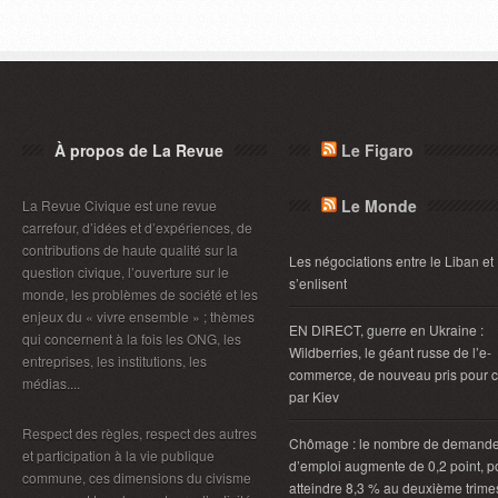
À propos de La Revue
Le Figaro
Le Monde
La Revue Civique est une revue
carrefour, d’idées et d’expériences, de
contributions de haute qualité sur la
Les négociations entre le Liban et 
question civique, l’ouverture sur le
s’enlisent
monde, les problèmes de société et les
enjeux du « vivre ensemble » ; thèmes
EN DIRECT, guerre en Ukraine :
qui concernent à la fois les ONG, les
Wildberries, le géant russe de l’e-
entreprises, les institutions, les
commerce, de nouveau pris pour c
médias....
par Kiev
Respect des règles, respect des autres
Chômage : le nombre de demand
et participation à la vie publique
d’emploi augmente de 0,2 point, p
commune, ces dimensions du civisme
atteindre 8,3 % au deuxième trimes