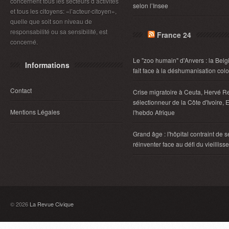
concernent tous les secteurs d’activités
selon l’Insee
et tous les citoyens: «l’acteur-citoyen»,
quelle que soit son niveau de
responsabilité ou sa sensibilité, est
France 24
concerné.
Le "zoo humain" d'Anvers : la Belg
Informations
fait face à la déshumanisation col
Contact
Crise migratoire à Ceuta, Hervé R
sélectionneur de la Côte d'Ivoire, E
Mentions Légales
l'hebdo Afrique
Grand âge : l'hôpital contraint de s
réinventer face au défi du vieillis
© 2026
La Revue Civique