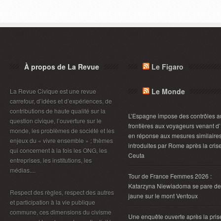
À propos de La Revue
Le Figaro
Le Monde
La Revue Civique est une revue
carrefour, d’idées et d’expériences, de
contributions de haute qualité sur la
L’Espagne impose des contrôles a
question civique, l’ouverture sur le
frontières aux voyageurs venant d’I
monde, les problèmes de société et les
en réponse aux mesures similaire
enjeux du « vivre ensemble » ; thèmes
introduites par Rome après la cris
qui concernent à la fois les ONG, les
Ceuta
entreprises, les institutions, les
médias....
Tour de France Femmes 2026 :
Katarzyna Niewiadoma se pare de
Respect des règles, respect des autres
jaune sur le mont Ventoux
et participation à la vie publique
commune, ces dimensions du civisme
Une enquête ouverte après la pris