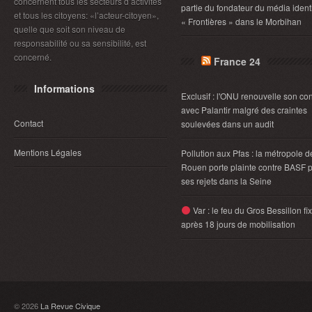
concernent tous les secteurs d’activités
partie du fondateur du média identi
et tous les citoyens: «l’acteur-citoyen»,
« Frontières » dans le Morbihan
quelle que soit son niveau de
responsabilité ou sa sensibilité, est
concerné.
France 24
Informations
Exclusif : l'ONU renouvelle son con
avec Palantir malgré des craintes
Contact
soulevées dans un audit
Mentions Légales
Pollution aux Pfas : la métropole d
Rouen porte plainte contre BASF 
ses rejets dans la Seine
Var : le feu du Gros Bessillon fi
après 18 jours de mobilisation
© 2026
La Revue Civique